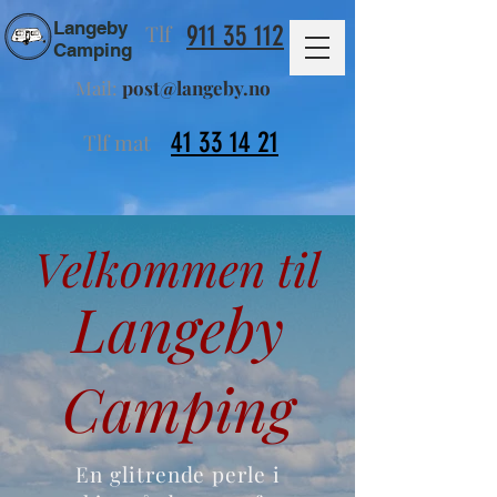
Langeby
Tlf
911 35 112
Camping
Mail:
post@langeby.no
41 33 14 21
Tlf mat
Velkommen til
Langeby
Camping
En glitrende perle i