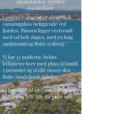
skjærgården utenfor
Sandefjord
Langeby Camping er en idyllisk
campingplass beliggende ved
fjorden. Plassen ligger vestvendt
med sol hele dagen, med en lang
sandstrand og flotte svaberg.
Vi har 12 moderne, helårs
leiligheter hver med plass til inntil
5 personer og utsikt utover den
flotte Sandefjords fjorden
Vi har plass til 116 campingvogner,
bobiler og telt. Alle får plass nær
sjøen,