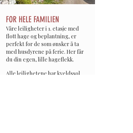
FOR HELE FAMILIEN
Våre leiligheter i 1. etasje med
flott hage og beplantning, er
perfekt for de som ønsker å ta
med husdyrene på ferie. Her får
du din egen, lille hageflekk.
Alle leilighetene har kveldssol
mot solnedgangen over
skjærgården
som er unik for
Langeby.
Vi gjør alt vi kan for at
leilighetene skal være i god stand
til du kommer. Eventuelle feil