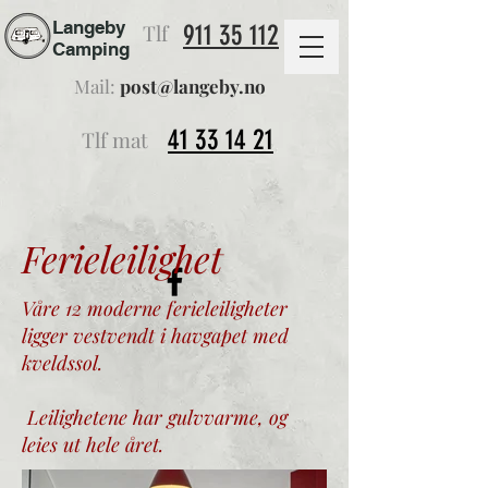
Langeby
Tlf
911 35 112
Camping
Mail:
post@langeby.no
41 33 14 21
Tlf mat
Ferieleilighet
Våre 12 moderne ferieleiligheter
ligger vestvendt i havgapet med
kveldssol.
Leilighetene har gulvvarme, og
leies ut hele året.